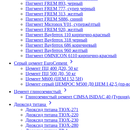
Пигмент FREM 893, черный
Пигмент FREM 777, супер черный
Пигмент FREM 313, желтый
Пигмент FREM S886, синий
Пигмент Micronox Y01, супержёлтый
Пигмент FREM 920, желтый
Пигмент Bayferrox 110 кирпично-красный
Пигмент Bayferrox 318 черный
Пигмент Bayferrox 686 коричневый
Пигмент Bayferrox 960 желтый
Пигмент OMNICON 6110 кирпично-красный
Серый цемент EuroCement
Цемент ПЦ 400 Д20, 50 кг
Цемент ПЦ 500 Д0, 50 кг
Цемент М600 (ЦЕМ I 52,5Н)
Цемент серый ЦЕМРОС М500 Д0 ЦЕМ I 42,5 (пр-во 
Цемент глиноземистый
Глиноземистый цемент CIMSA ISIDAC 40 (Турция),
Диоксид титана
Диоксид титана TIOX-271
Диоксид титана TIOX-220
Диоксид титана TIOX-230
Диоксид титана TIOX-280