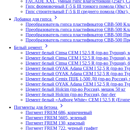
FACADE XXL, умный гипс влагостойкий (25кг), С
Гипс формовочный Г-5 Б III тонкого помола (30кг),
Гипс строительный Г-5 Б II среднего помола (30кг)
Добавки для гипса
Преобразователь гипса пластификатор СВВ-500 Кла
Преобразователь гипса пластификатор СВВ-500 Кла
Преобразователь гипса пластификатор СВВ-500 Пр
Преобразователь гипса пластификатор СВВ-500 Пр
Белый цемент
Цемент белый Cimsa CEM I 52.5 R (пр-во Турция), 
Цемент белый Cimsa CEM I 52.5 R (пр-во Турция), 
Цемент белый Cimsa CEM I 52.5 R (пр-во Турция), б
Цемент белый OYAK Adana CEM I 52,5 R (пр-во Тур
Цемент белый OYAK Adana CEM I 52,5 R (пр-во Ту
Цемент белый Cemix ПЦБ 1-500 Д0 (пр-во Россия),
Цемент белый OYAK Adana CEM I 52,5 R (пр-во Тур
Цемент белый Holcim (пр-во Россия), мешок 50 кг
Цемент белый Holcim (пр-во Россия), биг-бег
Цемент белый «Aalborg White» CEM I 52.5 R (Египет
Пигменты для бетона
Пигмент FREM 686, коричневый
Пигмент FREM 5605, зеленый
Пигмент FREM 130, красный
Пигмент FREM 722, черный графит