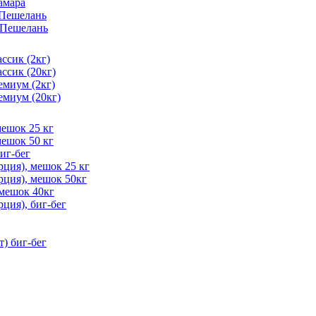
амара
 Пешелань
, Пешелань
ссик (2кг)
ссик (20кг)
емиум (2кг)
емиум (20кг)
мешок 25 кг
мешок 50 кг
иг-бег
ция), мешок 25 кг
рция), мешок 50кг
 мешок 40кг
ция), биг-бег
) биг-бег