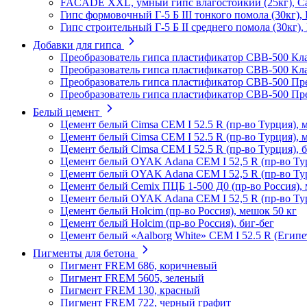
FACADE XXL, умный гипс влагостойкий (25кг), С
Гипс формовочный Г-5 Б III тонкого помола (30кг),
Гипс строительный Г-5 Б II среднего помола (30кг)
Добавки для гипса
Преобразователь гипса пластификатор СВВ-500 Кла
Преобразователь гипса пластификатор СВВ-500 Кла
Преобразователь гипса пластификатор СВВ-500 Пр
Преобразователь гипса пластификатор СВВ-500 Пр
Белый цемент
Цемент белый Cimsa CEM I 52.5 R (пр-во Турция), 
Цемент белый Cimsa CEM I 52.5 R (пр-во Турция), 
Цемент белый Cimsa CEM I 52.5 R (пр-во Турция), б
Цемент белый OYAK Adana CEM I 52,5 R (пр-во Тур
Цемент белый OYAK Adana CEM I 52,5 R (пр-во Ту
Цемент белый Cemix ПЦБ 1-500 Д0 (пр-во Россия),
Цемент белый OYAK Adana CEM I 52,5 R (пр-во Тур
Цемент белый Holcim (пр-во Россия), мешок 50 кг
Цемент белый Holcim (пр-во Россия), биг-бег
Цемент белый «Aalborg White» CEM I 52.5 R (Египет
Пигменты для бетона
Пигмент FREM 686, коричневый
Пигмент FREM 5605, зеленый
Пигмент FREM 130, красный
Пигмент FREM 722, черный графит