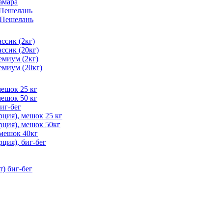
амара
 Пешелань
, Пешелань
ссик (2кг)
ссик (20кг)
емиум (2кг)
емиум (20кг)
мешок 25 кг
мешок 50 кг
иг-бег
ция), мешок 25 кг
рция), мешок 50кг
 мешок 40кг
ция), биг-бег
) биг-бег