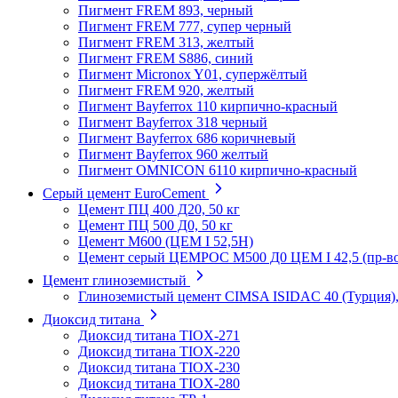
Пигмент FREM 893, черный
Пигмент FREM 777, супер черный
Пигмент FREM 313, желтый
Пигмент FREM S886, синий
Пигмент Micronox Y01, супержёлтый
Пигмент FREM 920, желтый
Пигмент Bayferrox 110 кирпично-красный
Пигмент Bayferrox 318 черный
Пигмент Bayferrox 686 коричневый
Пигмент Bayferrox 960 желтый
Пигмент OMNICON 6110 кирпично-красный
Серый цемент EuroCement
Цемент ПЦ 400 Д20, 50 кг
Цемент ПЦ 500 Д0, 50 кг
Цемент М600 (ЦЕМ I 52,5Н)
Цемент серый ЦЕМРОС М500 Д0 ЦЕМ I 42,5 (пр-во 
Цемент глиноземистый
Глиноземистый цемент CIMSA ISIDAC 40 (Турция),
Диоксид титана
Диоксид титана TIOX-271
Диоксид титана TIOX-220
Диоксид титана TIOX-230
Диоксид титана TIOX-280