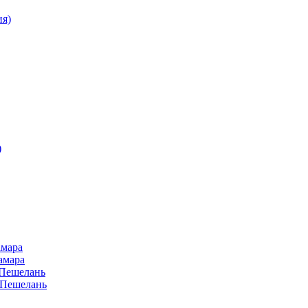
ия)
)
амара
амара
 Пешелань
, Пешелань