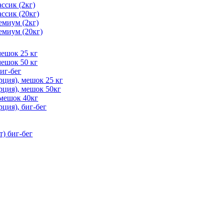
ссик (2кг)
ссик (20кг)
емиум (2кг)
емиум (20кг)
мешок 25 кг
мешок 50 кг
иг-бег
ция), мешок 25 кг
рция), мешок 50кг
 мешок 40кг
ция), биг-бег
) биг-бег