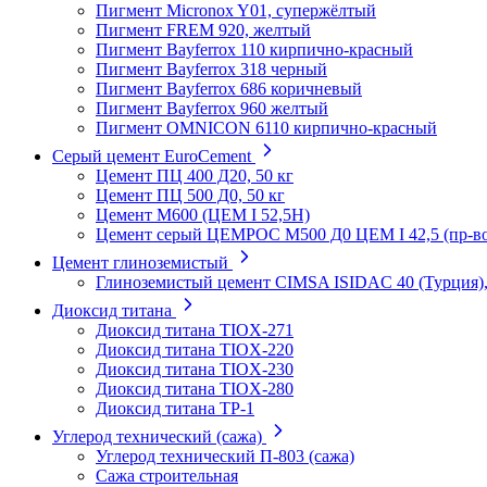
Пигмент Micronox Y01, супержёлтый
Пигмент FREM 920, желтый
Пигмент Bayferrox 110 кирпично-красный
Пигмент Bayferrox 318 черный
Пигмент Bayferrox 686 коричневый
Пигмент Bayferrox 960 желтый
Пигмент OMNICON 6110 кирпично-красный
Серый цемент EuroCement
Цемент ПЦ 400 Д20, 50 кг
Цемент ПЦ 500 Д0, 50 кг
Цемент М600 (ЦЕМ I 52,5Н)
Цемент серый ЦЕМРОС М500 Д0 ЦЕМ I 42,5 (пр-во 
Цемент глиноземистый
Глиноземистый цемент CIMSA ISIDAC 40 (Турция),
Диоксид титана
Диоксид титана TIOX-271
Диоксид титана TIOX-220
Диоксид титана TIOX-230
Диоксид титана TIOX-280
Диоксид титана TР-1
Углерод технический (сажа)
Углерод технический П-803 (сажа)
Сажа строительная