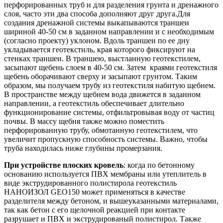
перфорированных труб и для разделения грунта и дренажного
слоя, часто эти два способа дополняют друг друга.Для
создания дренажной системы выкапываются траншеи
шириной 40-50 см в заданном направлении и с необходимым
(согласно проекту) уклоном. Вдоль траншеи по ее дну
укладывается геотекстиль, края которого фиксируют на
стенках траншеи. В траншею, выстланную геотекстилем,
засыпают щебень слоем в 40-50 см. Затем краями геотекстиля
щебень оборачивают сверху и засыпают грунтом. Таким
образом, мы получаем трубу из геотекстиля набитую щебнем.
В пространстве между щебнем вода движется в заданном
направлении, а геотекстиль обеспечивает длительно
функционирование системы, отфильтровывая воду от частиц
почвы. В массу щебня также можно поместить
перфорированную трубу, обмотанную геотекстилем, что
увеличит пропускную способность системы. Важно, чтобы
труба находилась ниже глубины промерзания.
При устройстве плоских кровель
: когда по бетонному
основанию используется ПВХ мембраны или утеплитель в
виде экструдированного полистирола геотекстиль
НАНОИЗОЛ GEO150 может применяться в качестве
разделителя между бетоном, и вышеуказанными материалами,
так как бетон с его щелочной реакцией при контакте
разрушает и ПВХ и экструдированый полистирол. Также