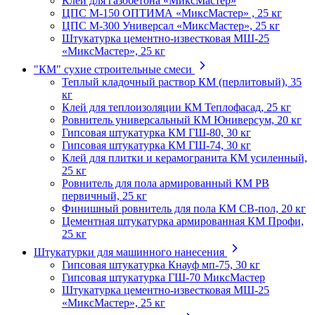
Клей для газобетона «МиксМастер»
ЦПС М-150 ОПТИМА «МиксМастер» , 25 кг
ЦПС М-300 Универсал «МиксМастер», 25 кг
Штукатурка цементно-известковая МШ-25
«МиксМастер», 25 кг
"КМ" сухие строительные смеси
Теплый кладочный раствор КМ (перлитовый), 35
кг
Клей для теплоизоляции КМ Теплофасад, 25 кг
Ровнитель универсальный КМ Юниверсум, 20 кг
Гипсовая штукатурка КМ ГШ-80, 30 кг
Гипсовая штукатурка КМ ГШ-74, 30 кг
Клей для плитки и керамогранита КМ усиленный,
25 кг
Ровнитель для пола армированный КМ РВ
первичный, 25 кг
Финишный ровнитель для пола КМ СВ-пол, 20 кг
Цементная штукатурка армированная КМ Профи,
25 кг
Штукатурки для машинного нанесения
Гипсовая штукатурка Кнауф мп-75, 30 кг
Гипсовая штукатурка ГШ-70 МиксМастер
Штукатурка цементно-известковая МШ-25
«МиксМастер», 25 кг