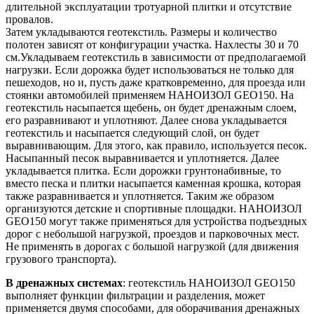
длительной эксплуатации тротуарной плитки и отсутствие
провалов.
Затем укладываются геотекстиль. Размеры и количество
полотен зависят от конфигурации участка. Нахлесты 30 и 70
см.Укладываем геотекстиль в зависимости от предполагаемой
нагрузки. Если дорожка будет использоваться не только для
пешеходов, но и, пусть даже кратковременно, для проезда или
стоянки автомобилей применяем НАНОИЗОЛ GEO150. На
геотекстиль насыпается щебень, он будет дренажным слоем,
его разравнивают и уплотняют. Далее снова укладывается
геотекстиль и насыпается следующий слой, он будет
выравнивающим. Для этого, как правило, используется песок.
Насыпанный песок выравнивается и уплотняется. Далее
укладывается плитка. Если дорожки грунтонабивные, то
вместо песка и плитки насыпается каменная крошка, которая
также разравнивается и уплотняется. Таким же образом
организуются детские и спортивные площадки. НАНОИЗОЛ
GEO150 могут также применяться для устройства подъездных
дорог с небольшой нагрузкой, проездов и парковочных мест.
Не применять в дорогах с большой нагрузкой (для движения
грузового транспорта).
В дренажных системах
: геотекстиль НАНОИЗОЛ GEO150
выполняет функции фильтрации и разделения, может
применяется двумя способами, для оборачивания дренажных