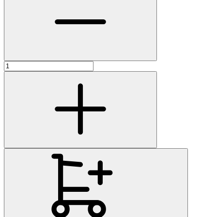
Количество
товара
Геотекстиль
Наноизол
GEO
150,
(42
м2)