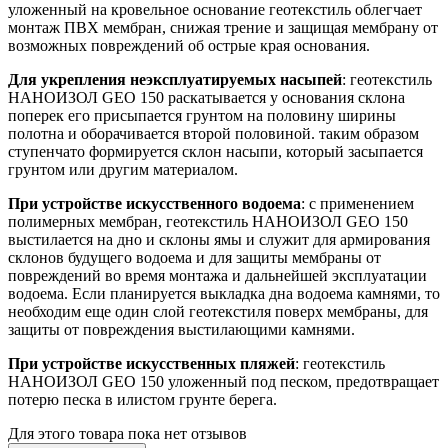
уложенный на кровельное основание геотекстиль облегчает
монтаж ПВХ мембран, снижая трение и защищая мембрану от
возможных повреждений об острые края основания.
Для укрепления неэксплуатируемых насыпей
: геотекстиль
НАНОИЗОЛ GEO 150 раскатывается у основания склона
поперек его присыпается грунтом на половину ширины
полотна и оборачивается второй половиной. таким образом
ступенчато формируется склон насыпи, который засыпается
грунтом или другим материалом.
При устройстве искусственного водоема
: с применением
полимерных мембран, геотекстиль НАНОИЗОЛ GEO 150
выстилается на дно и склоны ямы и служит для армирования
склонов будущего водоема и для защиты мембраны от
повреждений во время монтажа и дальнейшей эксплуатации
водоема. Если планируется выкладка дна водоема камнями, то
необходим еще один слой геотекстиля поверх мембраны, для
защиты от повреждения выстилающими камнями.
При устройстве искусственных пляжей
: геотекстиль
НАНОИЗОЛ GEO 150 уложенный под песком, предотвращает
потерю песка в илистом грунте берега.
Для этого товара пока нет отзывов