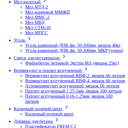
Мел молотый
Мел МТД-2
Мел кормовой ММЖП
Мел ММС-2
Мел МВД
Мел СТМ-10
Мел МПГС
Уголь
Уголь каменный ДПК фр. 50-200мм, мешок 40кг
Уголь каменный ДПК фр. 50-200мм, МКР (тонна)
Смеси для реставрации
Фибробетон литьевой Экстра МА (мешок 25кг)
Вермикулит и перлит вспученный
Вермикулит вспученный ВВФ-2, мешок 66 литров
Вермикулит вспученный ВВФ-4, мешок 66 литров
Агровермикулит вспученный, мешок 66 литров
Перлит вспученный 1,25-5мм, мешок 100 литров
Перлит вспученный 0,16-1,25мм, мешок 100
литров
Калиевый полевой шпат
Калиевый полевой шпат
Добавки для бетона
Пластификатор FREM C3