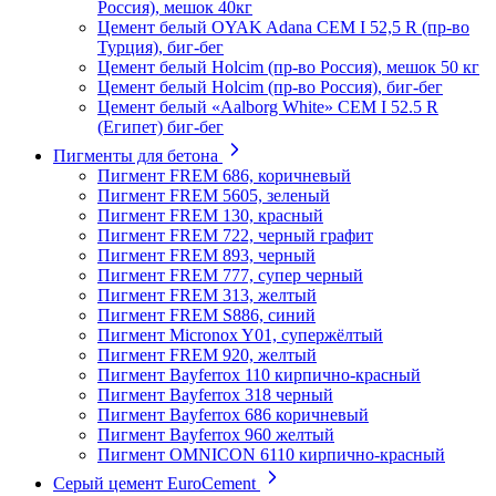
Россия), мешок 40кг
Цемент белый OYAK Adana CEM I 52,5 R (пр-во
Турция), биг-бег
Цемент белый Holcim (пр-во Россия), мешок 50 кг
Цемент белый Holcim (пр-во Россия), биг-бег
Цемент белый «Aalborg White» CEM I 52.5 R
(Египет) биг-бег
Пигменты для бетона
Пигмент FREM 686, коричневый
Пигмент FREM 5605, зеленый
Пигмент FREM 130, красный
Пигмент FREM 722, черный графит
Пигмент FREM 893, черный
Пигмент FREM 777, супер черный
Пигмент FREM 313, желтый
Пигмент FREM S886, синий
Пигмент Micronox Y01, супержёлтый
Пигмент FREM 920, желтый
Пигмент Bayferrox 110 кирпично-красный
Пигмент Bayferrox 318 черный
Пигмент Bayferrox 686 коричневый
Пигмент Bayferrox 960 желтый
Пигмент OMNICON 6110 кирпично-красный
Серый цемент EuroCement