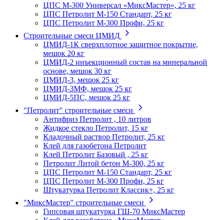
ЦПС М-300 Универсал «МиксМастер», 25 кг
ЦПС Петролит М-150 Стандарт, 25 кг
ЦПС Петролит М-300 Профи, 25 кг
Строительные смеси ЦМИД
ЦМИД-1К сверхплотное защитное покрытие,
мешок 20 кг
ЦМИД-2 инъекционный состав на минеральной
основе, мешок 30 кг
ЦМИД-3, мешок 25 кг
ЦМИД-3МФ, мешок 25 кг
ЦМИД-5ПС, мешок 25 кг
"Петролит" строительные смеси
Антифриз Петролит , 10 литров
Жидкое стекло Петролит, 15 кг
Кладочный раствор Петролит, 25 кг
Клей для газобетона Петролит
Клей Петролит Базовый , 25 кг
Петролит Литой бетон М-300, 25 кг
ЦПС Петролит М-150 Стандарт, 25 кг
ЦПС Петролит М-300 Профи, 25 кг
Штукатурка Петролит Классик+, 25 кг
"МиксМастер" строительные смеси
Гипсовая штукатурка ГШ-70 МиксМастер