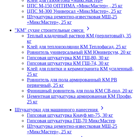
Клей для газобетона «МиксМастер»
ЦПС М-150 ОПТИМА «МиксМастер» , 25 кг
ЦПС М-300 Универсал «МиксМастер», 25 кг
Штукатурка цементно-известковая МШ-25
«МиксМастер», 25 кг
"КМ" сухие строительные смеси
Теплый кладочный раствор КМ (перлитовый), 35
кг
Клей для теплоизоляции КМ Теплофасад, 25 кг
Ровнитель универсальный КМ Юниверсум, 20 кг
Гипсовая штукатурка КМ ГШ-80, 30 кг
Гипсовая штукатурка КМ ГШ-74, 30 кг
Клей для плитки и керамогранита КМ усиленный,
25 кг
Ровнитель для пола армированный КМ РВ
первичный, 25 кг
Финишный ровнитель для пола КМ СВ-пол, 20 кг
Цементная штукатурка армированная КМ Профи,
25 кг
Штукатурки для машинного нанесения
Гипсовая штукатурка Кнауф мп-75, 30 кг
Гипсовая штукатурка ГШ-70 МиксМастер
Штукатурка цементно-известковая МШ-25
«МиксМастер», 25 кг