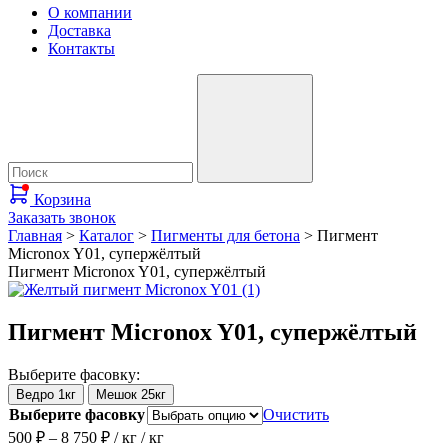
О компании
Доставка
Контакты
Корзина
Заказать звонок
Главная
>
Каталог
>
Пигменты для бетона
>
Пигмент
Micronox Y01, супержёлтый
Пигмент Micronox Y01, супержёлтый
Пигмент Micronox Y01, супержёлтый
Выберите фасовку:
Ведро 1кг
Мешок 25кг
Выберите фасовку
Очистить
Диапазон
500
₽
–
8 750
₽
/ кг
/ кг