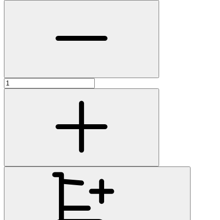
цен:
500 ₽
–
8 750 ₽
Количество
товара
Пигмент
Micronox
Y01,
супержёлтый