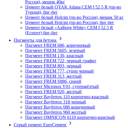
Россия), мешок 40кг
Цемент белый OYAK Adana CEM I 52,5 R (пр-во
Турция), биг-бег
Цемент белый Holcim (пр-во Россия), мешок 50 кг
Цемент белый Holcim (пр-во Россия), биг-бег
Цемент белый «Aalborg White» CEM I 52.5 R
(Египет) биг-бег
Пигменты для бетона
Пигмент FREM 686, коричневый
Пигмент FREM 5605, зеленый
Пигмент FREM 130, красный
Пигмент FREM 722, черный графит
Пигмент FREM 893, черный
Пигмент FREM 777, супер черный
Пигмент FREM 313, желтый
Пигмент FREM S886, синий
Пигмент Micronox Y01, супержёлтый
Пигмент FREM 920, желтый
Пигмент Bayferrox 110 кирпично-красный
Пигмент Bayferrox 318 черный
Пигмент Bayferrox 686 коричневый
Пигмент Bayferrox 960 желтый
Пигмент OMNICON 6110 кирпично-красный
Серый цемент EuroCement