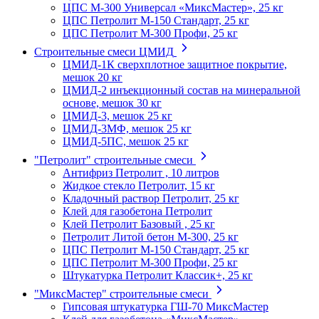
ЦПС М-300 Универсал «МиксМастер», 25 кг
ЦПС Петролит М-150 Стандарт, 25 кг
ЦПС Петролит М-300 Профи, 25 кг
Строительные смеси ЦМИД
ЦМИД-1К сверхплотное защитное покрытие,
мешок 20 кг
ЦМИД-2 инъекционный состав на минеральной
основе, мешок 30 кг
ЦМИД-3, мешок 25 кг
ЦМИД-3МФ, мешок 25 кг
ЦМИД-5ПС, мешок 25 кг
"Петролит" строительные смеси
Антифриз Петролит , 10 литров
Жидкое стекло Петролит, 15 кг
Кладочный раствор Петролит, 25 кг
Клей для газобетона Петролит
Клей Петролит Базовый , 25 кг
Петролит Литой бетон М-300, 25 кг
ЦПС Петролит М-150 Стандарт, 25 кг
ЦПС Петролит М-300 Профи, 25 кг
Штукатурка Петролит Классик+, 25 кг
"МиксМастер" строительные смеси
Гипсовая штукатурка ГШ-70 МиксМастер