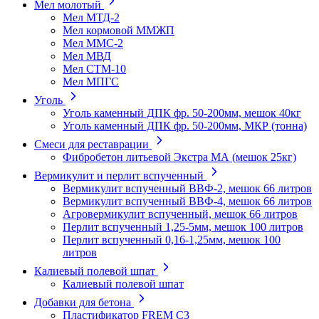
Мел молотый
Мел МТД-2
Мел кормовой ММЖП
Мел ММС-2
Мел МВД
Мел СТМ-10
Мел МПГС
Уголь
Уголь каменный ДПК фр. 50-200мм, мешок 40кг
Уголь каменный ДПК фр. 50-200мм, МКР (тонна)
Смеси для реставрации
Фибробетон литьевой Экстра МА (мешок 25кг)
Вермикулит и перлит вспученный
Вермикулит вспученный ВВФ-2, мешок 66 литров
Вермикулит вспученный ВВФ-4, мешок 66 литров
Агровермикулит вспученный, мешок 66 литров
Перлит вспученный 1,25-5мм, мешок 100 литров
Перлит вспученный 0,16-1,25мм, мешок 100
литров
Калиевый полевой шпат
Калиевый полевой шпат
Добавки для бетона
Пластификатор FREM C3