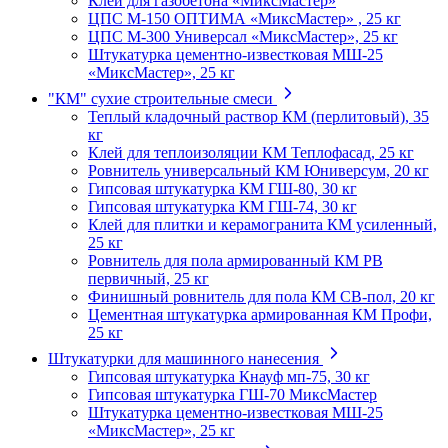
Клей для газобетона «МиксМастер»
ЦПС М-150 ОПТИМА «МиксМастер» , 25 кг
ЦПС М-300 Универсал «МиксМастер», 25 кг
Штукатурка цементно-известковая МШ-25
«МиксМастер», 25 кг
"КМ" сухие строительные смеси
Теплый кладочный раствор КМ (перлитовый), 35
кг
Клей для теплоизоляции КМ Теплофасад, 25 кг
Ровнитель универсальный КМ Юниверсум, 20 кг
Гипсовая штукатурка КМ ГШ-80, 30 кг
Гипсовая штукатурка КМ ГШ-74, 30 кг
Клей для плитки и керамогранита КМ усиленный,
25 кг
Ровнитель для пола армированный КМ РВ
первичный, 25 кг
Финишный ровнитель для пола КМ СВ-пол, 20 кг
Цементная штукатурка армированная КМ Профи,
25 кг
Штукатурки для машинного нанесения
Гипсовая штукатурка Кнауф мп-75, 30 кг
Гипсовая штукатурка ГШ-70 МиксМастер
Штукатурка цементно-известковая МШ-25
«МиксМастер», 25 кг