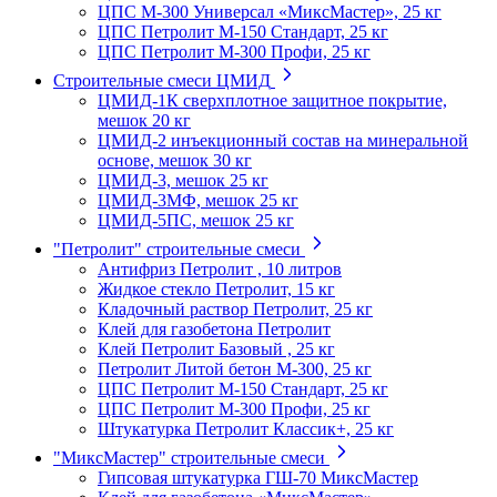
ЦПС М-300 Универсал «МиксМастер», 25 кг
ЦПС Петролит М-150 Стандарт, 25 кг
ЦПС Петролит М-300 Профи, 25 кг
Строительные смеси ЦМИД
ЦМИД-1К сверхплотное защитное покрытие,
мешок 20 кг
ЦМИД-2 инъекционный состав на минеральной
основе, мешок 30 кг
ЦМИД-3, мешок 25 кг
ЦМИД-3МФ, мешок 25 кг
ЦМИД-5ПС, мешок 25 кг
"Петролит" строительные смеси
Антифриз Петролит , 10 литров
Жидкое стекло Петролит, 15 кг
Кладочный раствор Петролит, 25 кг
Клей для газобетона Петролит
Клей Петролит Базовый , 25 кг
Петролит Литой бетон М-300, 25 кг
ЦПС Петролит М-150 Стандарт, 25 кг
ЦПС Петролит М-300 Профи, 25 кг
Штукатурка Петролит Классик+, 25 кг
"МиксМастер" строительные смеси
Гипсовая штукатурка ГШ-70 МиксМастер