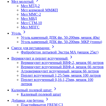
Мел молотый
Мел МТД-2
Мел кормовой ММЖП
Мел ММС-2
Мел МВД
Мел СТМ-10
Мел МПГС
Уголь
Уголь каменный ДПК фр. 50-200мм, мешок 40кг
Уголь каменный ДПК фр. 50-200мм, МКР (тонна)
Смеси для реставрации
Фибробетон литьевой Экстра МА (мешок 25кг)
Вермикулит и перлит вспученный
Вермикулит вспученный ВВФ-2, мешок 66 литров
Вермикулит вспученный ВВФ-4, мешок 66 литров
Агровермикулит вспученный, мешок 66 литров
Перлит вспученный 1,25-5мм, мешок 100 литров
Перлит вспученный 0,16-1,25мм, мешок 100
литров
Калиевый полевой шпат
Калиевый полевой шпат
Добавки для бетона
Пластификатор FREM C3