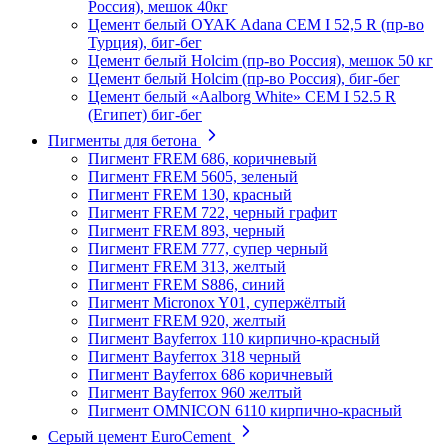
Россия), мешок 40кг
Цемент белый OYAK Adana CEM I 52,5 R (пр-во
Турция), биг-бег
Цемент белый Holcim (пр-во Россия), мешок 50 кг
Цемент белый Holcim (пр-во Россия), биг-бег
Цемент белый «Aalborg White» CEM I 52.5 R
(Египет) биг-бег
Пигменты для бетона
Пигмент FREM 686, коричневый
Пигмент FREM 5605, зеленый
Пигмент FREM 130, красный
Пигмент FREM 722, черный графит
Пигмент FREM 893, черный
Пигмент FREM 777, супер черный
Пигмент FREM 313, желтый
Пигмент FREM S886, синий
Пигмент Micronox Y01, супержёлтый
Пигмент FREM 920, желтый
Пигмент Bayferrox 110 кирпично-красный
Пигмент Bayferrox 318 черный
Пигмент Bayferrox 686 коричневый
Пигмент Bayferrox 960 желтый
Пигмент OMNICON 6110 кирпично-красный
Серый цемент EuroCement