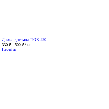
Диоксид титана TIOX-220
Диапазон
330
₽
–
500
₽
/ кг
цен:
Перейти
330 ₽
–
500 ₽