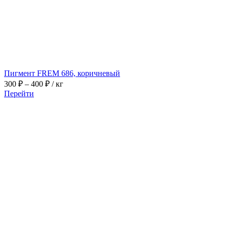
Пигмент FREM 686, коричневый
Диапазон
300
₽
–
400
₽
/ кг
цен:
Перейти
300 ₽
–
400 ₽