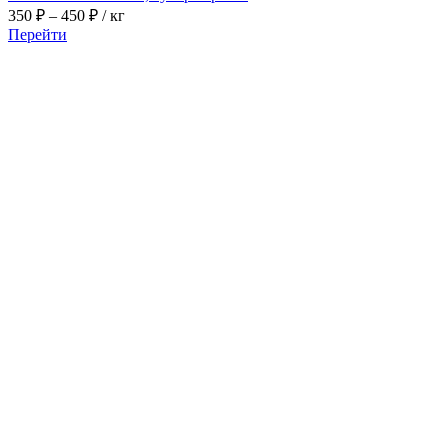
Диапазон
350
₽
–
450
₽
/ кг
цен:
Перейти
350 ₽
–
450 ₽