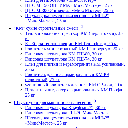
Клей для газобетона «МиксМастер»
ЦПС М-150 ОПТИМА «МиксМастер» , 25 кг
ЦПС М-300 Универсал «МиксМастер», 25 кг
Штукатурка цементно-известковая МШ-25
«МиксМастер», 25 кг
"КМ" сухие строительные смеси
Теплый кладочный раствор КМ (перлитовый), 35
кг
Клей для теплоизоляции КМ Теплофасад, 25 кг
Ровнитель универсальный КМ Юниверсум, 20 кг
Гипсовая штукатурка КМ ГШ-80, 30 кг
Гипсовая штукатурка КМ ГШ-74, 30 кг
Клей для плитки и керамогранита КМ усиленный,
25 кг
Ровнитель для пола армированный КМ РВ
первичный, 25 кг
Финишный ровнитель для пола КМ СВ-пол, 20 кг
Цементная штукатурка армированная КМ Профи,
25 кг
Штукатурки для машинного нанесения
Гипсовая штукатурка Кнауф мп-75, 30 кг
Гипсовая штукатурка ГШ-70 МиксМастер
Штукатурка цементно-известковая МШ-25
«МиксМастер», 25 кг