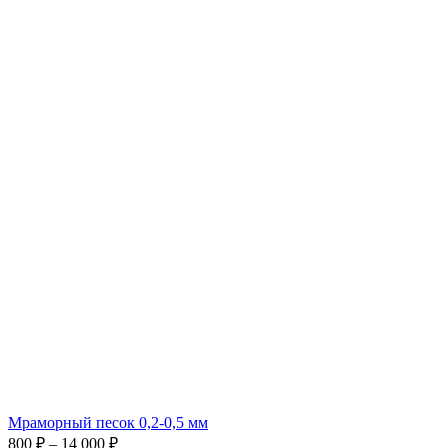
Мраморный песок 0,2-0,5 мм
Диапазон
800
₽
–
14 000
₽