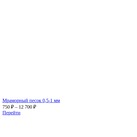
Мраморный песок 0,5-1 мм
Диапазон
750
₽
–
12 700
₽
цен:
Перейти
750 ₽
–
12 700 ₽