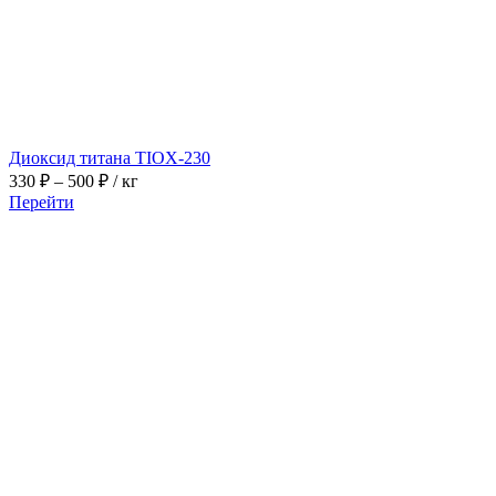
Диоксид титана TIOX-230
Диапазон
330
₽
–
500
₽
/ кг
цен:
Перейти
330 ₽
–
500 ₽