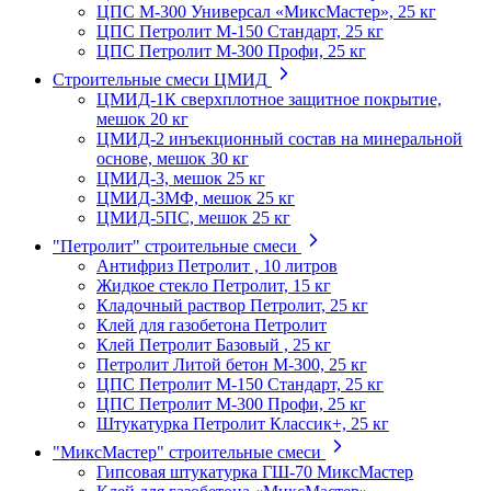
ЦПС М-300 Универсал «МиксМастер», 25 кг
ЦПС Петролит М-150 Стандарт, 25 кг
ЦПС Петролит М-300 Профи, 25 кг
Строительные смеси ЦМИД
ЦМИД-1К сверхплотное защитное покрытие,
мешок 20 кг
ЦМИД-2 инъекционный состав на минеральной
основе, мешок 30 кг
ЦМИД-3, мешок 25 кг
ЦМИД-3МФ, мешок 25 кг
ЦМИД-5ПС, мешок 25 кг
"Петролит" строительные смеси
Антифриз Петролит , 10 литров
Жидкое стекло Петролит, 15 кг
Кладочный раствор Петролит, 25 кг
Клей для газобетона Петролит
Клей Петролит Базовый , 25 кг
Петролит Литой бетон М-300, 25 кг
ЦПС Петролит М-150 Стандарт, 25 кг
ЦПС Петролит М-300 Профи, 25 кг
Штукатурка Петролит Классик+, 25 кг
"МиксМастер" строительные смеси
Гипсовая штукатурка ГШ-70 МиксМастер