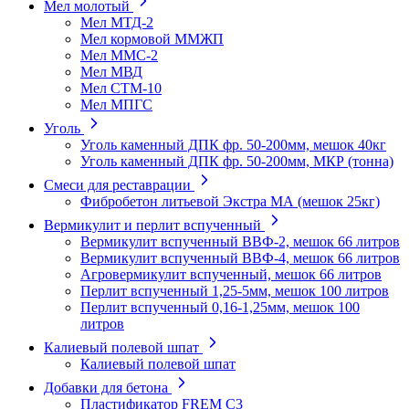
Мел молотый
Мел МТД-2
Мел кормовой ММЖП
Мел ММС-2
Мел МВД
Мел СТМ-10
Мел МПГС
Уголь
Уголь каменный ДПК фр. 50-200мм, мешок 40кг
Уголь каменный ДПК фр. 50-200мм, МКР (тонна)
Смеси для реставрации
Фибробетон литьевой Экстра МА (мешок 25кг)
Вермикулит и перлит вспученный
Вермикулит вспученный ВВФ-2, мешок 66 литров
Вермикулит вспученный ВВФ-4, мешок 66 литров
Агровермикулит вспученный, мешок 66 литров
Перлит вспученный 1,25-5мм, мешок 100 литров
Перлит вспученный 0,16-1,25мм, мешок 100
литров
Калиевый полевой шпат
Калиевый полевой шпат
Добавки для бетона
Пластификатор FREM C3