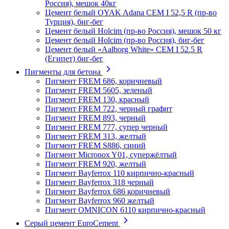
Россия), мешок 40кг
Цемент белый OYAK Adana CEM I 52,5 R (пр-во
Турция), биг-бег
Цемент белый Holcim (пр-во Россия), мешок 50 кг
Цемент белый Holcim (пр-во Россия), биг-бег
Цемент белый «Aalborg White» CEM I 52.5 R
(Египет) биг-бег
Пигменты для бетона
Пигмент FREM 686, коричневый
Пигмент FREM 5605, зеленый
Пигмент FREM 130, красный
Пигмент FREM 722, черный графит
Пигмент FREM 893, черный
Пигмент FREM 777, супер черный
Пигмент FREM 313, желтый
Пигмент FREM S886, синий
Пигмент Micronox Y01, супержёлтый
Пигмент FREM 920, желтый
Пигмент Bayferrox 110 кирпично-красный
Пигмент Bayferrox 318 черный
Пигмент Bayferrox 686 коричневый
Пигмент Bayferrox 960 желтый
Пигмент OMNICON 6110 кирпично-красный
Серый цемент EuroCement