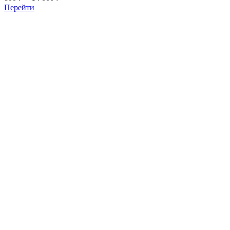
цен:
Перейти
800 ₽
–
14 000 ₽